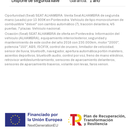
Dispone de segunda llave
Garantia:
1 año
Oportunidad (Seat) SEAT ALHAMBRA. Venta Seat ALHAMBRA de segunda
mano (usado) por 13.900€ en Pontevedra. Vehículo de tipo monovolumen de
combustible "diésel" con cambio automático (7), tracción delantera, 4/5
puertas, 7 plazas. Vehículo nacional.
Ocasión (Seat) SEAT ALHAMBRA de oferta en Pontevedra. Información del
vehículo (ALHAMBRA), equipamiento interior/exterior, seguridad y
mantenimiento de este coche del año 2016 con 230.000km, motor "2000",
potencia "150", ABS, ISOFIX, control de crucero, limitador de velocidad,
sensor de lluvia, bluetooth, navegador, apertura automática portón maletero,
asientos deportivos, bluetooth audio, control por voz, freno de mano eléctrico,
retrovisor antideslumbramiento, sensores de aparcamiento delanteros,
sensores de aparcamiento traseros, volante con levas, faros xenon.