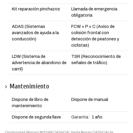
Kit reparación pinchazos
Llamada de emergencia
obligatoria
ADAS (Sistemas
FCW + P + C (Aviso de
avanzados de ayuda a la
colisión frontal con
conducción)
detección de peatones y
ciclistas)
LDW (Sistema de
TSR (Reconocimiento de
advertencia de abandono de
señales de tráfico)
carril)
Mantenimiento
Dispone de libro de
Dispone de manual
mantenimiento
Dispone de segunda llave
Garantia:
1 año
Oportunidad (Nissan) NISSAN QASHQAI. Venta Nissan QASHQAI de