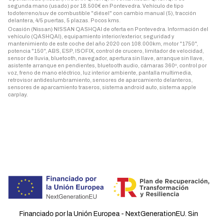
segunda mano (usado) por 18.500€ en Pontevedra. Vehículo de tipo
todoterreno/suv de combustible "diésel" con cambio manual (5), tracción
delantera, 4/5 puertas, 5 plazas. Pocos kms.
Ocasión (Nissan) NISSAN QASHQAI de oferta en Pontevedra. Información del
vehículo (QASHQAI), equipamiento interior/exterior, seguridad y
mantenimiento de este coche del año 2020 con 108.000km, motor "1750",
potencia "150", ABS, ESP, ISOFIX, control de crucero, limitador de velocidad,
sensor de lluvia, bluetooth, navegador, apertura sin llave, arranque sin llave,
asistente arranque en pendientes, bluetooth audio, cámaras 360º, control por
voz, freno de mano eléctrico, luz interior ambiente, pantalla multimedia,
retrovisor antideslumbramiento, sensores de aparcamiento delanteros,
sensores de aparcamiento traseros, sistema android auto, sistema apple
carplay.
Financiado por la Unión Europea - NextGenerationEU. Sin